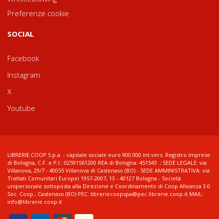
Preferenze cookie
SOCIAL
Facebook
Instagram
X
Youtube
LIBRERIE.COOP S.p.a. - capitale sociale euro 900.000 int.vers. Registro imprese
di Bologna, C.F. e P.I.: 02591561200 REA di Bologna: 451543 ; SEDE LEGALE: via
Villanova, 29/7 - 40055 Villanova di Castenaso (BO) - SEDE AMMINISTRATIVA: via
Trattati Comunitari Europei 1957-2007, 13 - 40127 Bologna - Società
unipersonale sottoposta alla Direzione e Coordinamento di Coop Alleanza 3.0
Soc. Coop., Castenaso (BO) PEC: libreriecoopspa@pec.librerie.coop.it MAIL:
info@librerie.coop.it