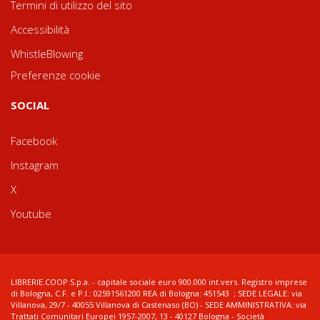
Termini di utilizzo del sito
Accessibilità
WhistleBlowing
Preferenze cookie
SOCIAL
Facebook
Instagram
X
Youtube
LIBRERIE.COOP S.p.a. - capitale sociale euro 900.000 int.vers. Registro imprese
di Bologna, C.F. e P.I.: 02591561200 REA di Bologna: 451543 ; SEDE LEGALE: via
Villanova, 29/7 - 40055 Villanova di Castenaso (BO) - SEDE AMMINISTRATIVA: via
Trattati Comunitari Europei 1957-2007, 13 - 40127 Bologna - Società