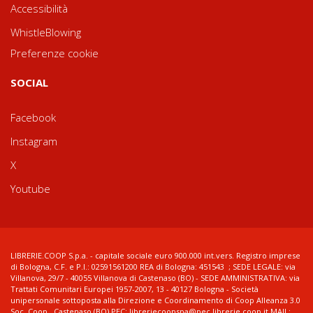
Accessibilità
WhistleBlowing
Preferenze cookie
SOCIAL
Facebook
Instagram
X
Youtube
LIBRERIE.COOP S.p.a. - capitale sociale euro 900.000 int.vers. Registro imprese
di Bologna, C.F. e P.I.: 02591561200 REA di Bologna: 451543 ; SEDE LEGALE: via
Villanova, 29/7 - 40055 Villanova di Castenaso (BO) - SEDE AMMINISTRATIVA: via
Trattati Comunitari Europei 1957-2007, 13 - 40127 Bologna - Società
unipersonale sottoposta alla Direzione e Coordinamento di Coop Alleanza 3.0
Soc. Coop., Castenaso (BO) PEC: libreriecoopspa@pec.librerie.coop.it MAIL: