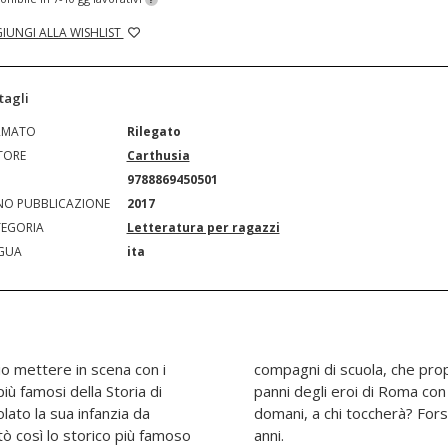
IUNGI ALLA WISHLIST
tagli
RMATO
Rilegato
TORE
Carthusia
N
9788869450501
O PUBBLICAZIONE
2017
EGORIA
Letteratura per ragazzi
GUA
ita
io mettere in scena con i
Tito Livio indosseranno i
 più famosi della Storia di
 a dir poco esilaranti. E
ato la sua infanzia da
e... Età di lettura: da 5
ntò così lo storico più famoso
anni.