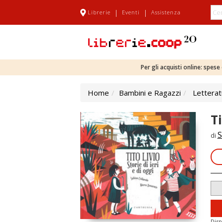
|
|
Librerie
Eventi
Assistenza
Per gli acquisti online: spes
Home
Bambini e Ragazzi
Letterat
Ti
S
di
Disp