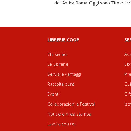
dell'Antica Roma. Oggi sono Tito e Livia
LIBRERIE.COOP
SE
Chi siamo
Ass
Le Librerie
Lib
Servizi e vantaggi
Pre
Raccolta punti
Gui
Eventi
Gif
Collaborazioni e Festival
Isc
Notizie e Area stampa
Lavora con noi