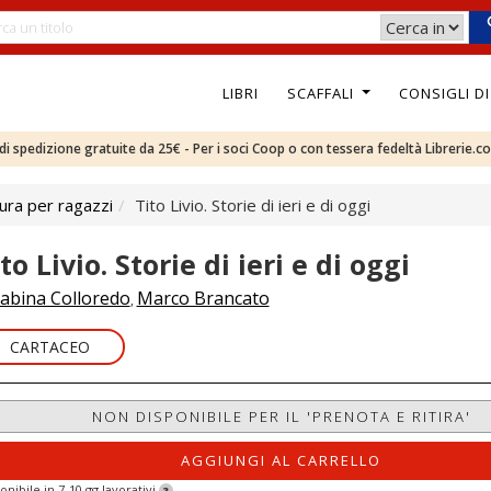
LIBRI
SCAFFALI
CONSIGLI D
e di spedizione gratuite da 25€ - Per i soci Coop o con tessera fedeltà Librerie.c
ura per ragazzi
Tito Livio. Storie di ieri e di oggi
to Livio. Storie di ieri e di oggi
abina Colloredo
Marco Brancato
,
CARTACEO
NON DISPONIBILE PER IL 'PRENOTA E RITIRA'
AGGIUNGI AL CARRELLO
onibile in 7-10 gg lavorativi
?