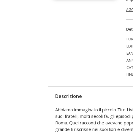
AGG
Det
FO
EDI
EA
ANN
CAT
LIN
Descrizione
Abbiamo immaginato il piccolo Tito Liv
compagni di scuola, che proprio come 
suoi fratelli, molti secoli fa, gli episodi
panni degli eroi di Roma con risultati
Roma. Quei racconti che avevano popol
domani, a chi toccherà? Forse proprio a t
grande li riscrisse nei suoi libri e dive