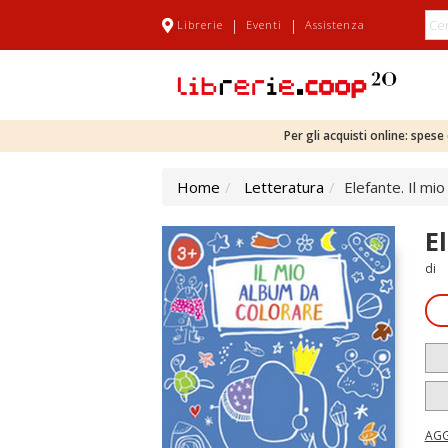
|
|
Librerie
Eventi
Assistenza
Per gli acquisti online: spes
Home
Letteratura
Elefante. Il mi
E
di
AGG