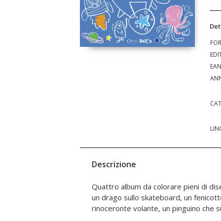
Det
FO
EDI
EA
ANN
CAT
LIN
Descrizione
Quattro album da colorare pieni di dise
possibile in questi album! Anche uscire d
un drago sullo skateboard, un fenicott
rinoceronte volante, un pinguino che su