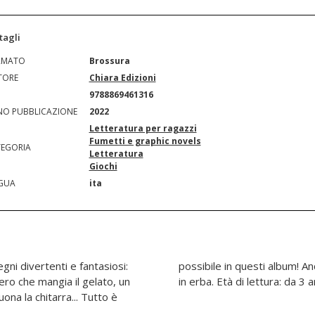
tagli
RMATO
Brossura
TORE
Chiara Edizioni
N
9788869461316
O PUBBLICAZIONE
2022
Letteratura per ragazzi
Fumetti e graphic novels
EGORIA
Letteratura
Giochi
GUA
ita
gni divertenti e fantasiosi:
ai bordi! Per piccoli artisti
ero che mangia il gelato, un
in erba. Età di lettura: da 3 a
ona la chitarra... Tutto è