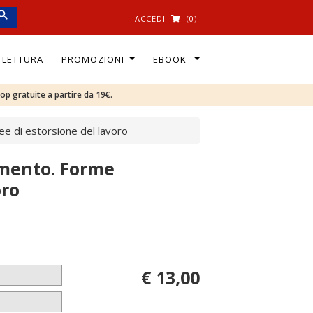
ACCEDI
(0)
I LETTURA
PROMOZIONI
EBOOK
oop gratuite a partire da 19€.
e di estorsione del lavoro
amento. Forme
oro
€ 13,00