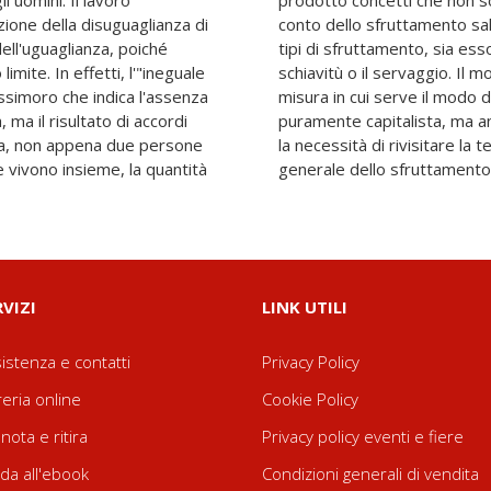
li uomini. Il lavoro
dono adeguatamente
ione della disuguaglianza di
a sottovalutano anche altri
ell'uguaglianza, poiché
uttamento domestico, la
limite. In effetti, l'"ineguale
roduzione capitalista, nella
ossimoro che indica l'assenza
duzione patriarcale, non è
 ma il risultato di accordi
ale. Da qui, per l'autrice,
avia, non appena due persone
arxista mediante una teoria
 vivono insieme, la quantità
generale dello sfruttamento
RVIZI
LINK UTILI
istenza e contatti
Privacy Policy
reria online
Cookie Policy
nota e ritira
Privacy policy eventi e fiere
da all'ebook
Condizioni generali di vendita