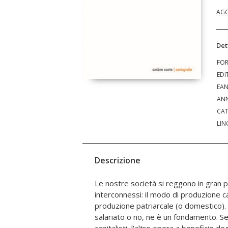
AGG
Det
FO
EDI
EA
ANN
CAT
LIN
Descrizione
Le nostre società si reggono in gran p
di lavori domestici svolti dall'uomo dimi
interconnessi: il modo di produzione ca
quella della donna. E il lavoro gratu
produzione patriarcale (o domestico). 
economico più radicale. Vedendo lo sfru
salariato o no, ne è un fondamento. Se
plusvalore, la teoria marxista, che si 