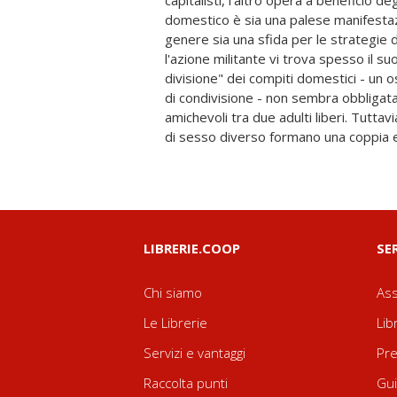
capitalisti, l'altro opera a beneficio deg
prodotto concetti che non solo non ren
domestico è sia una palese manifestaz
conto dello sfruttamento salariale, m
genere sia una sfida per le strategie d
tipi di sfruttamento, sia esso lo sfr
l'azione militante vi trova spesso il suo 
schiavitù o il servaggio. Il modo di p
divisione" dei compiti domestici - un 
misura in cui serve il modo di pro
di condivisione - non sembra obbligata,
puramente capitalista, ma anche patriarc
amichevoli tra due adulti liberi. Tutt
la necessità di rivisitare la teoria m
di sesso diverso formano una coppia e
LIBRERIE.COOP
SE
Chi siamo
Ass
Le Librerie
Lib
Servizi e vantaggi
Pre
Raccolta punti
Gui