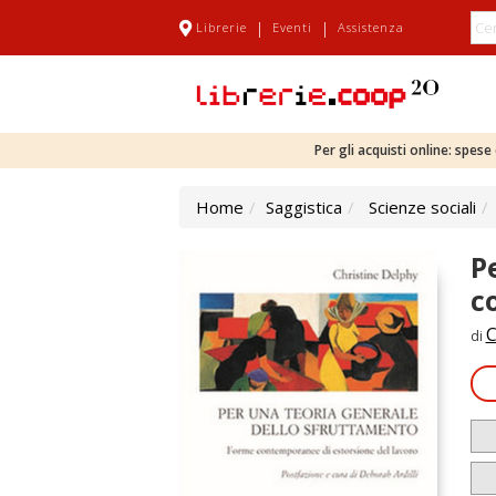
|
|
Librerie
Eventi
Assistenza
Per gli acquisti online: spes
Home
Saggistica
Scienze sociali
P
c
C
di