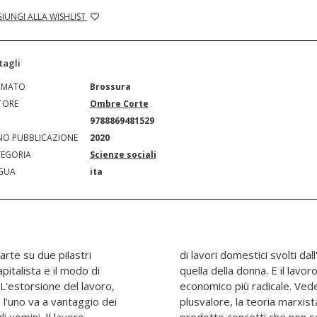
IUNGI ALLA WISHLIST
tagli
RMATO
Brossura
TORE
Ombre Corte
N
9788869481529
O PUBBLICAZIONE
2020
EGORIA
Scienze sociali
GUA
ita
arte su due pilastri
nuisce mentre aumenta
pitalista e il modo di
ito è lo sfruttamento
L'estorsione del lavoro,
ttamento solo dove c'è un
 l'uno va a vantaggio dei
voleva di liberazione, ha