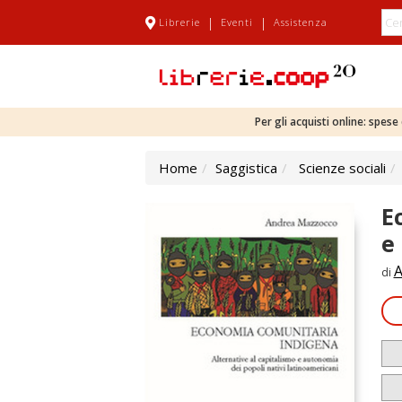
|
|
Librerie
Eventi
Assistenza
Per gli acquisti online: spes
Home
Saggistica
Scienze sociali
E
e
A
di