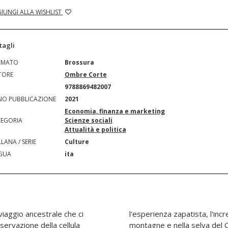
IUNGI ALLA WISHLIST
tagli
RMATO
Brossura
TORE
Ombre Corte
N
9788869482007
O PUBBLICAZIONE
2021
Economia, finanza e marketing
EGORIA
Scienze sociali
Attualità e politica
LANA / SERIE
Culture
GUA
ita
iaggio ancestrale che ci
oluzione sviluppatasi nelle
servazione della cellula
 Stato della frontiera