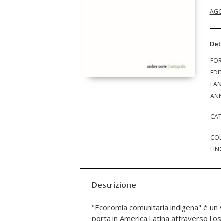
AGG
Det
FO
EDI
EA
ANN
CAT
COL
LIN
Descrizione
"Economia comunitaria indigena" è un v
l'esperienza zapatista, l'incredibile riv
porta in America Latina attraverso l'os
montagne e nella selva del Chiapas,