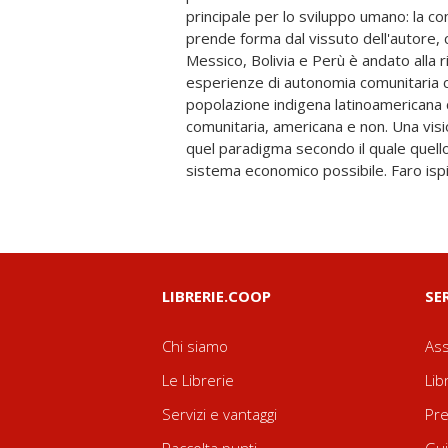
principale per lo sviluppo umano: la c
meridionale messicana. Qui, gli indigeni e
prende forma dal vissuto dell'autore, c
libri di storia vorrebbero raccontarci co
Messico, Bolivia e Perù è andato alla ri
del passato, lottano e resistono dal 1
esperienze di autonomia comunitaria c
del primo gennaio. Le solide basi su cui si 
popolazione indigena latinoamericana 
un lavoro accurato e documentato, che
comunitaria, americana e non. Una vis
la dimensione utopica di una esperi
quel paradigma secondo il quale quello 
immaginare un futuro lontano dalle f
sistema economico possibile. Faro ispi
LIBRERIE.COOP
SE
Chi siamo
Ass
Le Librerie
Lib
Servizi e vantaggi
Pre