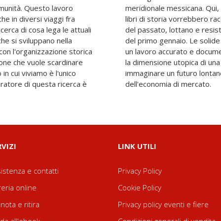
omunità. Questo lavoro
 le indigene maya, che i
he in diversi viaggi fra
me un fenomeno folklorico
cerca di cosa lega le attuali
994, anno della sollevazione
he si sviluppano nella
fonda la ricerca ne fanno
con l'organizzazione storica
 tuttavia non perde di vista
ione che vuole scardinare
enza che rende possibile
in cui viviamo è l'unico
orme di prevaricazione
ratore di questa ricerca è
dell'economia di mercato.
RVIZI
LINK UTILI
istenza e contatti
Privacy Policy
reria online
Cookie Policy
nota e ritira
Privacy policy eventi e fiere