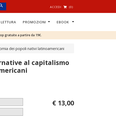
ACCEDI
(0)
I LETTURA
PROMOZIONI
EBOOK
oop gratuite a partire da 19€.
mia dei popoli nativi latinoamericani
native al capitalismo
americani
€ 13,00