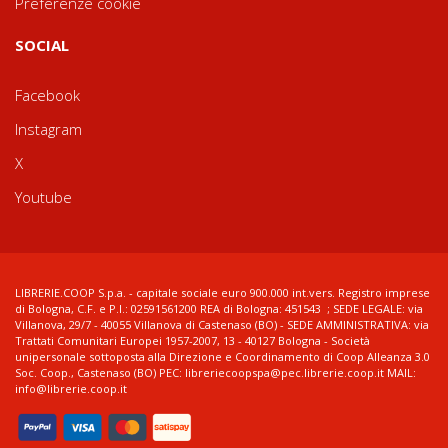
Preferenze cookie
SOCIAL
Facebook
Instagram
X
Youtube
LIBRERIE.COOP S.p.a. - capitale sociale euro 900.000 int.vers. Registro imprese
di Bologna, C.F. e P.I.: 02591561200 REA di Bologna: 451543 ; SEDE LEGALE: via
Villanova, 29/7 - 40055 Villanova di Castenaso (BO) - SEDE AMMINISTRATIVA: via
Trattati Comunitari Europei 1957-2007, 13 - 40127 Bologna - Società
unipersonale sottoposta alla Direzione e Coordinamento di Coop Alleanza 3.0
Soc. Coop., Castenaso (BO) PEC: libreriecoopspa@pec.librerie.coop.it MAIL:
info@librerie.coop.it