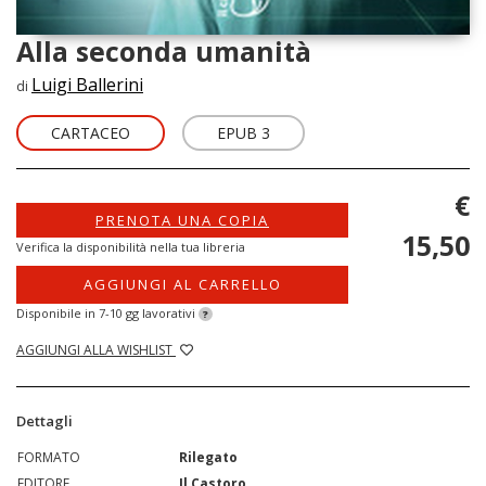
Alla seconda umanità
Luigi Ballerini
di
CARTACEO
EPUB 3
€
PRENOTA UNA COPIA
15,50
Verifica la disponibilità nella tua libreria
AGGIUNGI AL CARRELLO
Disponibile in 7-10 gg lavorativi
?
AGGIUNGI ALLA WISHLIST
Dettagli
FORMATO
Rilegato
EDITORE
Il Castoro