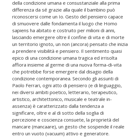
della condizione umana e consustanziale alla prima
differenza da sé grazie alla quale il bambino può
riconoscersi come un Io. Gesto del pensiero capace
di smuovere dalle fondamenta il luogo che Homo
sapiens ha abitato e costruito per milioni di anni,
lasciando emergere oltre il confine di vita e di morte
un territorio ignoto, un non (ancora) pensato che inizia
a prendere visibilità e pensiero. Il sentimento quasi
epico di una condizione umana tragica ed irrisolta
affiora insieme al germe di una nuova forma-di-vita
che potrebbe forse emergere dal disagio della
condizione contemporanea. Secondo gli assunti di
Paolo Ferrari, ogni atto di pensiero (e di linguaggio,
nei diversi ambiti poetico, letterario, terapeutico,
artistico, architettonico, musicale e teatrale in-
assenza) è caratterizzato dalla tendenza a
significare, oltre e al di sotto della soglia di
percezione e coscienza consuete, la proprietà del
mancare (mancaare), un gesto che sospende il reale
entro un vuoto (vacuum) attivo e generatore.