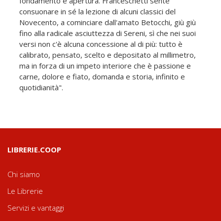
fondamento e apertura. Franceschetti sente
consuonare in sé la lezione di alcuni classici del
Novecento, a cominciare dall'amato Betocchi, giù giù
fino alla radicale asciuttezza di Sereni, sì che nei suoi
versi non c'è alcuna concessione al di più: tutto è
calibrato, pensato, scelto e depositato al millimetro,
ma in forza di un impeto interiore che è passione e
carne, dolore e fiato, domanda e storia, infinito e
quotidianità".
LIBRERIE.COOP
Chi siamo
Le Librerie
Servizi e vantaggi