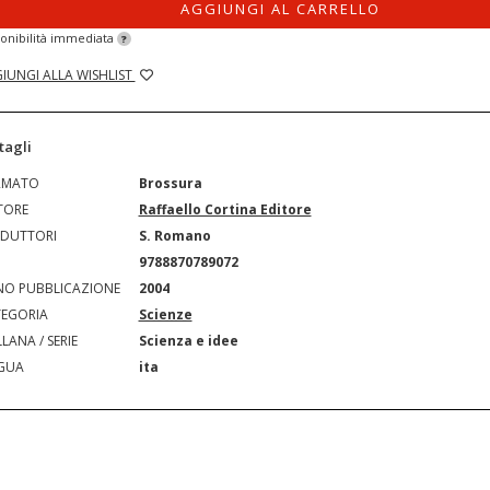
AGGIUNGI AL CARRELLO
onibilità immediata
?
IUNGI ALLA WISHLIST
tagli
RMATO
Brossura
TORE
Raffaello Cortina Editore
DUTTORI
S. Romano
N
9788870789072
O PUBBLICAZIONE
2004
EGORIA
Scienze
LANA / SERIE
Scienza e idee
GUA
ita