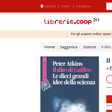
|
|
Librerie
Eventi
Assistenza
Per gli acquisti online: spes
Home
Saggistica
Scienze
Il dit
Il
P
di
Veri