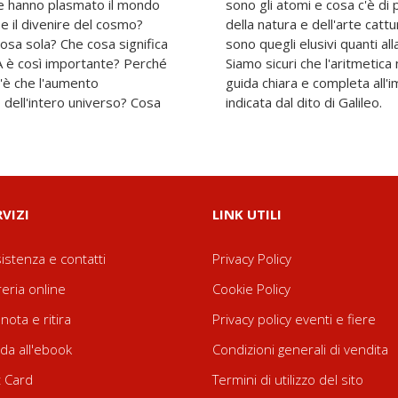
e hanno plasmato il mondo
 di essi? Perché la simmetria
 e il divenire del cosmo?
 senso della bellezza? Cosa
sa sola? Che cosa significa
della fisica contemporanea?
NA è così importante? Perché
ganni? Peter Atkins offre una
'è che l'aumento
ica, seguendo la via
 dell'intero universo? Cosa
indicata dal dito di Galileo.
RVIZI
LINK UTILI
istenza e contatti
Privacy Policy
reria online
Cookie Policy
nota e ritira
Privacy policy eventi e fiere
da all'ebook
Condizioni generali di vendita
t Card
Termini di utilizzo del sito