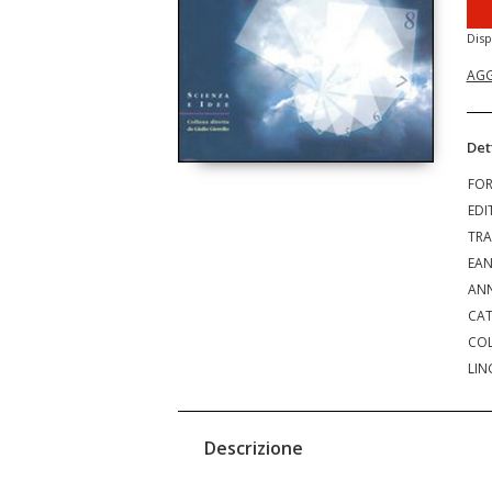
Disp
AGG
Det
FO
EDI
TRA
EA
ANN
CAT
COL
LIN
Descrizione