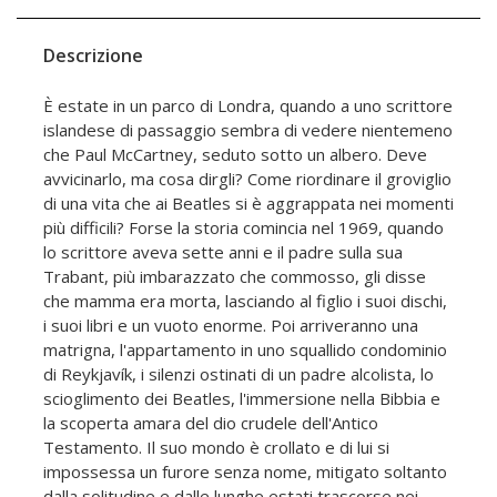
Descrizione
È estate in un parco di Londra, quando a uno scrittore
islandese di passaggio sembra di vedere nientemeno
che Paul McCartney, seduto sotto un albero. Deve
avvicinarlo, ma cosa dirgli? Come riordinare il groviglio
di una vita che ai Beatles si è aggrappata nei momenti
più difficili? Forse la storia comincia nel 1969, quando
lo scrittore aveva sette anni e il padre sulla sua
Trabant, più imbarazzato che commosso, gli disse
che mamma era morta, lasciando al figlio i suoi dischi,
i suoi libri e un vuoto enorme. Poi arriveranno una
matrigna, l'appartamento in uno squallido condominio
di Reykjavík, i silenzi ostinati di un padre alcolista, lo
scioglimento dei Beatles, l'immersione nella Bibbia e
la scoperta amara del dio crudele dell'Antico
Testamento. Il suo mondo è crollato e di lui si
impossessa un furore senza nome, mitigato soltanto
dalla solitudine e dalle lunghe estati trascorse nei