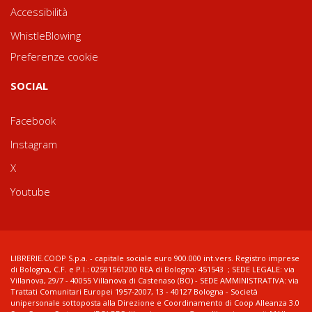
Accessibilità
WhistleBlowing
Preferenze cookie
SOCIAL
Facebook
Instagram
X
Youtube
LIBRERIE.COOP S.p.a. - capitale sociale euro 900.000 int.vers. Registro imprese
di Bologna, C.F. e P.I.: 02591561200 REA di Bologna: 451543 ; SEDE LEGALE: via
Villanova, 29/7 - 40055 Villanova di Castenaso (BO) - SEDE AMMINISTRATIVA: via
Trattati Comunitari Europei 1957-2007, 13 - 40127 Bologna - Società
unipersonale sottoposta alla Direzione e Coordinamento di Coop Alleanza 3.0