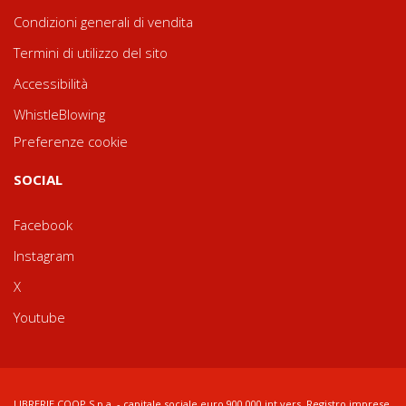
Condizioni generali di vendita
Termini di utilizzo del sito
Accessibilità
WhistleBlowing
Preferenze cookie
SOCIAL
Facebook
Instagram
X
Youtube
LIBRERIE.COOP S.p.a. - capitale sociale euro 900.000 int.vers. Registro imprese