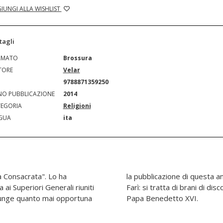
IUNGI ALLA WISHLIST
tagli
RMATO
Brossura
TORE
Velar
N
9788871359250
O PUBBLICAZIONE
2014
EGORIA
Religioni
GUA
ita
a Consacrata". Lo ha
i curata da P. Salvatore
ai Superiori Generali riuniti
nciati in svariate occasioni da
iunge quanto mai opportuna
Papa Benedetto XVI.