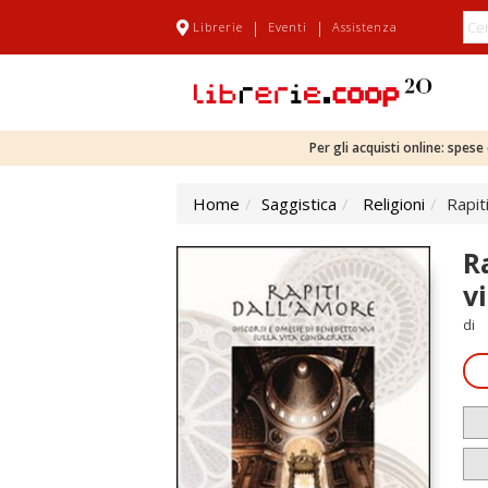
|
|
Librerie
Eventi
Assistenza
Per gli acquisti online: spes
Home
Saggistica
Religioni
Rapit
R
v
di