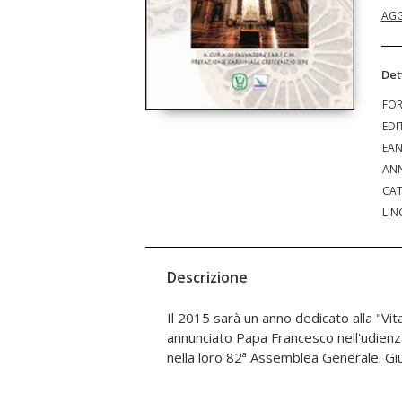
AGG
Det
FO
EDI
EA
ANN
CAT
LIN
Descrizione
Il 2015 sarà un anno dedicato alla "Vit
la pubblicazione di questa antologia di test
annunciato Papa Francesco nell'udienza 
Farì: si tratta di brani di discorsi pronu
nella loro 82ª Assemblea Generale. G