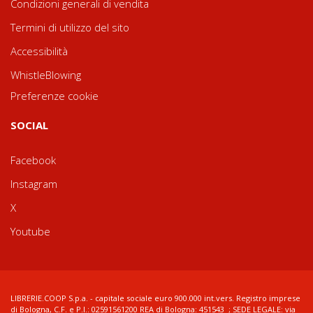
Condizioni generali di vendita
Termini di utilizzo del sito
Accessibilità
WhistleBlowing
Preferenze cookie
SOCIAL
Facebook
Instagram
X
Youtube
LIBRERIE.COOP S.p.a. - capitale sociale euro 900.000 int.vers. Registro imprese
di Bologna, C.F. e P.I.: 02591561200 REA di Bologna: 451543 ; SEDE LEGALE: via