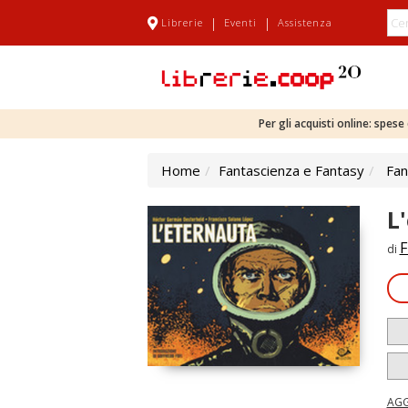
|
|
Librerie
Eventi
Assistenza
Per gli acquisti online: spes
Home
Fantascienza e Fantasy
Fan
L
F
di
AGG