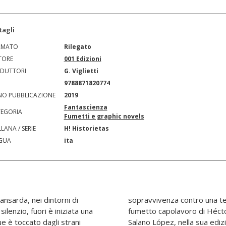
tagli
RMATO
Rilegato
TORE
001 Edizioni
DUTTORI
G. Viglietti
N
9788871820774
O PUBBLICAZIONE
2019
Fantascienza
EGORIA
Fumetti e graphic novels
LANA / SERIE
H! Historietas
GUA
ita
ansarda, nei dintorni di
ne aliena. L'Eternauta, il
ilenzio, fuori è iniziata una
n Oesterheld e Francisco
e è toccato dagli strani
initiva con le immagini