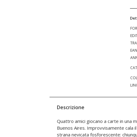
Det
FO
EDI
TRA
EA
ANN
CAT
COL
LIN
Descrizione
Quattro amici giocano a carte in una m
sopravvivenza contro una terribile invasio
Buenos Aires. Improvvisamente cala il s
fumetto capolavoro di Héctor Germó
strana nevicata fosforescente: chiunqu
Salano López, nella sua edizione def