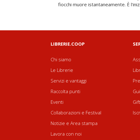
fiocchi muore istantaneamente. È l'inizi
LIBRERIE.COOP
SE
Chi siamo
Ass
Le Librerie
Lib
Servizi e vantaggi
Pre
Raccolta punti
Gui
Eventi
Gif
Collaborazioni e Festival
Isc
Notizie e Area stampa
Lavora con noi