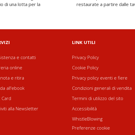
o di una lotta per la
restaurate a partire dalle tav
RVIZI
LINK UTILI
istenza e contatti
Privacy Policy
reria online
Cookie Policy
nota e ritira
Privacy policy eventi e fiere
da all'ebook
Condizioni generali di vendita
t Card
Termini di utilizzo del sito
riviti alla Newsletter
Accessibilità
WhistleBlowing
Preferenze cookie