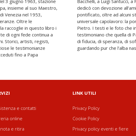
del 3 giugno 1963, stazione
uroldo, a Giacomo Manzù, che
pa, insieme al suo Maestro,
 Giuseppe Roncalli e al suo
o di Venezia nel 1953,
itratti, il suo grande
eranze. Oltre le
lla basilica di San
la raccoglie in questo libro i
reziosiscono questo libro
te di ogni fede continua a
ni fu una presenza terrena
Storici, artisti, registi,
 servizio e di fede, “fiso
eziose le testimonianze
guardando pur che l’alba nasc
cceduti fino a Papa
RVIZI
LINK UTILI
istenza e contatti
Privacy Policy
reria online
Cookie Policy
nota e ritira
Privacy policy eventi e fiere