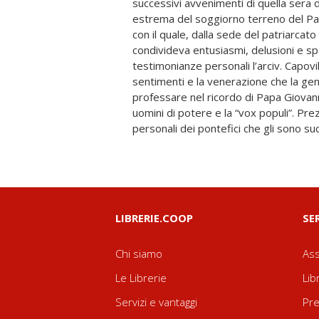
successivi avvenimenti di quella sera 
Bacchelli, a Luigi Santucci, a Padre T
estrema del soggiorno terreno del Pa
dedicò con devozione all’amico Angelo
con il quale, dalla sede del patriarcat
pontificato, oltre ad alcuni stupendi r
condivideva entusiasmi, delusioni e sp
universale capolavoro: la porta della morte ne
testimonianze personali l’arciv. Capovil
Pietro. I testi e le foto che imp
sentimenti e la venerazione che la gen
testimoniano che quella di Papa Giovan
professare nel ricordo di Papa Giovanni. 
di fiducia, di speranza, di sofferenza, di
uomini di potere e la “vox populi”. Pr
personali dei pontefici che gli sono su
LIBRERIE.COOP
SE
Chi siamo
Ass
Le Librerie
Lib
Servizi e vantaggi
Pre