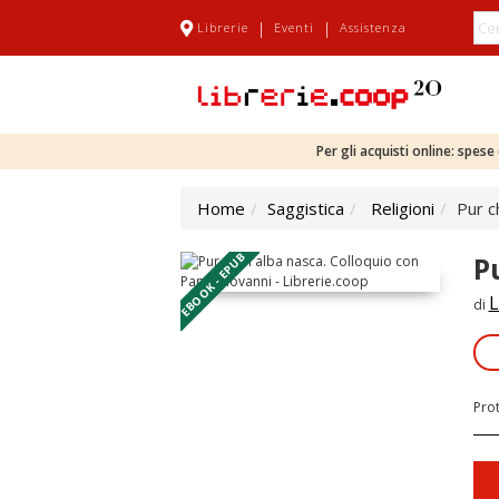
|
|
Librerie
Eventi
Assistenza
Per gli acquisti online: spes
Home
Saggistica
Religioni
Pur c
EBOOK - EPUB
P
L
di
Pro