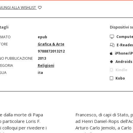
IUNGI ALLA WISHLIST
tagli
Dispositivi 
Comput
RMATO
epub
TORE
Grafica & Arte
E-Reade
N
9788872013212
iPhone/i
O PUBBLICAZIONE
2013
Androids
EGORIA
Religioni
Kindle
GUA
ita
Kobo
 e dalla morte di Papa
ori: da Charles De Gaulle
 particolare Loris F.
ia, a Mario Soldati, ad
 colloqui per rivedere i
o Montanelli, a Riccardo