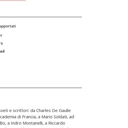
supportati
er
rs
Pad