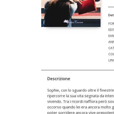
Det
FO
EDI
EA
ANN
CAT
COL
LIN
Descrizione
Sophie, con lo sguardo oltre il finestri
desiderio di conoscere altri mondi, altra
ripercorre la sua vita segnata da inte
Attraverso i suoi viaggi scopre l'am
vivendo. Tra i ricordi riaffiora però s
dall'incontro con l'altro nella cond
occorso quando lei era ancora molto g
nell'emozione a livello fisico e spirit
poter sorridere ancora vive prepoten
nell'altruismo, assaporandone l