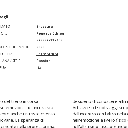
tagli
RMATO
Brossura
TORE
Pegasus Edition
N
9788872112403
O PUBBLICAZIONE
2023
EGORIA
Letteratura
LANA / SERIE
Passion
GUA
ita
no del treno in corsa,
 gente, altre culture.
nse emozioni che ancora sta
ore e la passione scaturita
ovente anche un triste evento
ivisione, nella solidarietà,
iovane. La speranza di
uale, nella generosità e
temente nella propria anima.
'essenza nelle sue mille