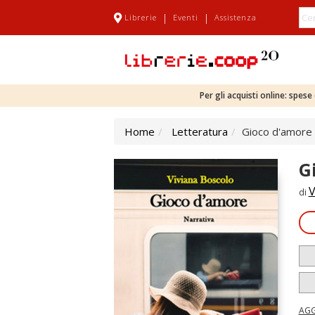
|
|
Librerie
Eventi
Assistenza
Per gli acquisti online: spes
Home
Letteratura
Gioco d'amore
G
V
di
AGG