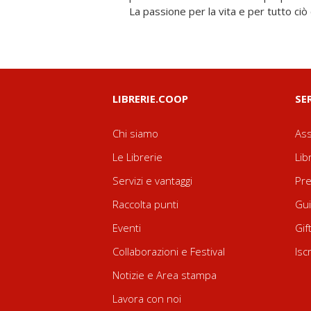
La passione per la vita e per tutto ciò 
LIBRERIE.COOP
SE
Chi siamo
Ass
Le Librerie
Lib
Servizi e vantaggi
Pre
Raccolta punti
Gui
Eventi
Gif
Collaborazioni e Festival
Isc
Notizie e Area stampa
Lavora con noi