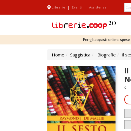
|
|
Librerie
Eventi
Assistenza
Per gli acquisti online: spes
Home
Saggistica
Biografie
Il s
I
N
di