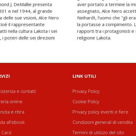
aymond J. DeMallie presenta
il Grande Spirito gli aveva
 1931 e nel 1944, al grande
contare la sua storia a
a delle sue visioni, Alce Nero
iato", affidandogliela perché
cioè il rappresentante
del curatore chiarisce i
atti nella cultura Lakota i sei
 la cultura, i costumi e la
 i poteri delle sei direzioni
religione Lakota.
RVIZI
LINK UTILI
istenza e contatti
Privacy Policy
reria online
Cookie Policy
nota e ritira
Privacy policy eventi e fiere
da all'ebook
Condizioni generali di vendita
t Card
Termini di utilizzo del sito