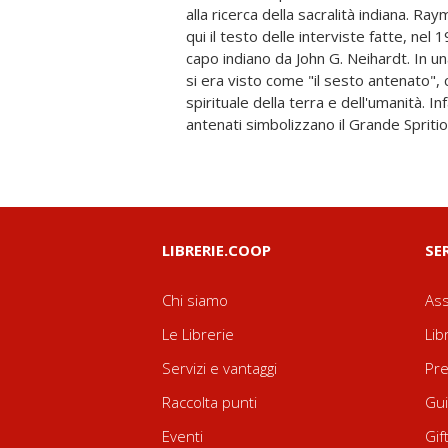
alla ricerca della sacralità indiana. R
aver portato a termine la missione che 
qui il testo delle interviste fatte, nel
assegnato, Alce Nero accettò di rac
capo indiano da John G. Neihardt. In un
Neihardt, l'uomo che "gli era stato inv
si era visto come "il sesto antenato", 
la portasse a compimento. La prefazione 
spirituale della terra e dell'umanità. Inf
rapporti tra i protagonisti e spiega
antenati simbolizzano il Grande Spritio,
LIBRERIE.COOP
SE
Chi siamo
Ass
Le Librerie
Lib
Servizi e vantaggi
Pre
Raccolta punti
Gui
Eventi
Gif