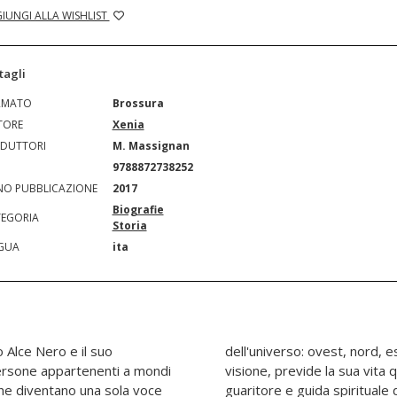
IUNGI ALLA WISHLIST
tagli
RMATO
Brossura
TORE
Xenia
DUTTORI
M. Massignan
N
9788872738252
O PUBBLICAZIONE
2017
Biografie
EGORIA
Storia
GUA
ita
 Alce Nero e il suo
o, la terra. In questa
persone appartenenti a mondi
le uomo sacro, pensatore,
he diventano una sola voce
polo. Poiché riteneva di non