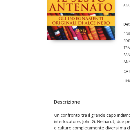
AGG
Det
FO
EDI
TRA
EA
ANN
CAT
LIN
Descrizione
Un confronto tra il grande capo indiano
dell'universo: ovest, nord, est, sud, il ciel
interlocutore, John G. Neihardt, due 
visione, previde la sua vita qua
e culture completamente diversi ma c
guaritore e guida spirituale del suo po