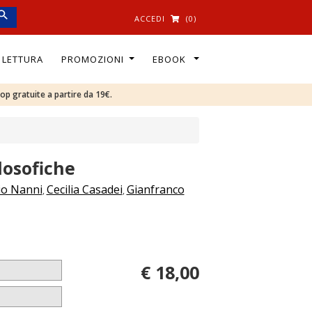
ACCEDI
(0)
I LETTURA
PROMOZIONI
EBOOK
oop gratuite a partire da 19€.
losofiche
io Nanni
Cecilia Casadei
Gianfranco
,
,
€ 18,00