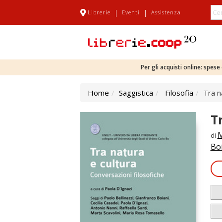
|
|
Librerie
Eventi
Assistenza
Per gli acquisti online: spes
Home
Saggistica
Filosofia
Tra n
T
M
di
Bo