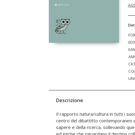
AGG
Det
FO
EDI
EA
ANN
CAT
COL
LIN
Descrizione
Il rapporto natura/cultura in tutti i suo
portatrice di istanze di diritto che miran
centro del dibattitto contemporaneo e
stesso sviluppo delle neuroscienze e de
sapere e della ricerca, sollevando que
rende sempre più labile la linea di de
ed etiche che riguardano il destino coll
umano, tra materia e spirito. Il du