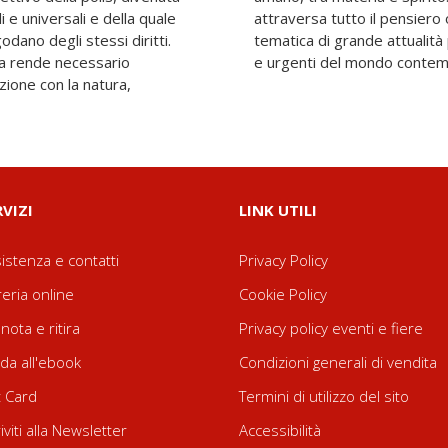
i e universali e della quale
ale costituisce quindi una
odano degli stessi diritti.
essa a problemi ineludibili
ta rende necessario
e urgenti del mondo conte
zione con la natura,
RVIZI
LINK UTILI
istenza e contatti
Privacy Policy
reria online
Cookie Policy
nota e ritira
Privacy policy eventi e fiere
da all'ebook
Condizioni generali di vendita
t Card
Termini di utilizzo del sito
riviti alla Newsletter
Accessibilità