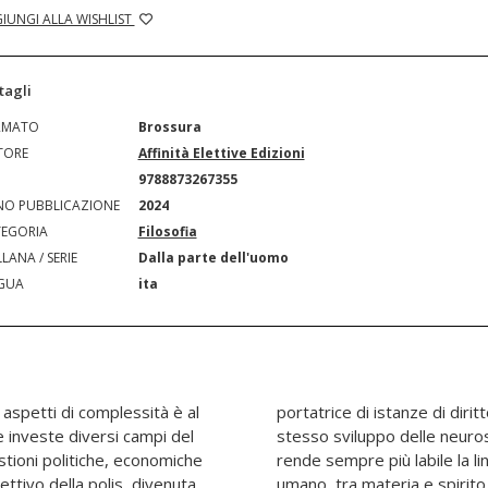
IUNGI ALLA WISHLIST
tagli
RMATO
Brossura
TORE
Affinità Elettive Edizioni
N
9788873267355
O PUBBLICAZIONE
2024
EGORIA
Filosofia
LANA / SERIE
Dalla parte dell'uomo
GUA
ita
i aspetti di complessità è al
o all'equità e al rispetto. Lo
 investe diversi campi del
ll'intelligenza artificiale
stioni politiche, economiche
marcazione tra umano e non-
ettivo della polis, divenuta
alismo natura-cultura che