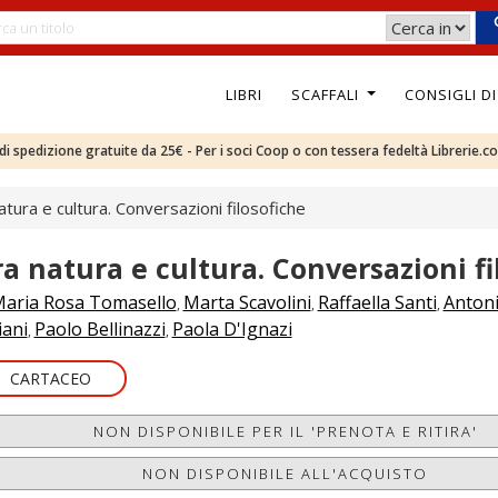
LIBRI
SCAFFALI
CONSIGLI D
e di spedizione gratuite da 25€ - Per i soci Coop o con tessera fedeltà Librerie.c
atura e cultura. Conversazioni filosofiche
ra natura e cultura. Conversazioni fi
aria Rosa Tomasello
Marta Scavolini
Raffaella Santi
Anton
,
,
,
iani
Paolo Bellinazzi
Paola D'Ignazi
,
,
CARTACEO
NON DISPONIBILE PER IL 'PRENOTA E RITIRA'
NON DISPONIBILE ALL'ACQUISTO