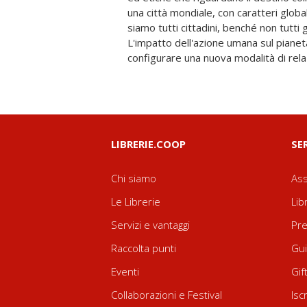
una città mondiale, con caratteri global
attraversa tutto il pensiero occident
siamo tutti cittadini, benché non tutti g
tematica di grande attualità poiché conn
L'impatto dell'azione umana sul piane
configurare una nuova modalità di rela
LIBRERIE.COOP
SE
Chi siamo
Ass
Le Librerie
Lib
Servizi e vantaggi
Pre
Raccolta punti
Gui
Eventi
Gif
Collaborazioni e Festival
Isc