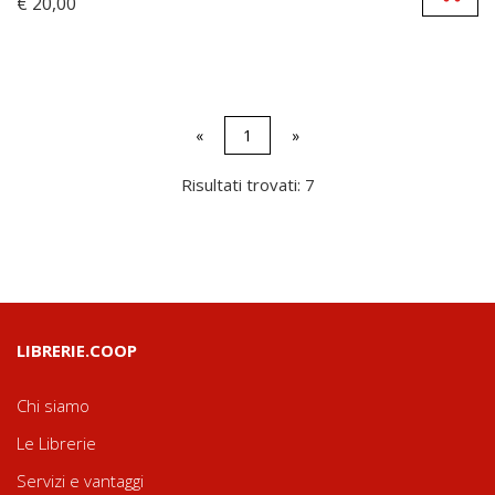
€ 20,00
«
1
»
Risultati trovati: 7
LIBRERIE.COOP
Chi siamo
Le Librerie
Servizi e vantaggi