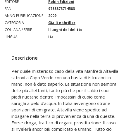
EDITORE
Robin Edizioni
EAN
9788873714583
ANNO PUBBLICAZIONE
2009
CATEGORIA
Gialli e thriller
COLLANA / SERIE
I luoghi del delitto
LINGUA
ita
Descrizione
Per quale misterioso caso della vita Manfredi Altavilla
si trovi a Capo Verde con una busta di istruzioni in
mano, non è dato saperlo. La situazione non sembra
delle più allettanti, tanto più che per il caldo i suoi
piedi nuotano dentro i mocassini di cuoio come
saraghi a pelo d'acqua. In Italia avvengono strane
sparizioni di emigrate, Altavilla viene spedito ad
indagare nella terra di provenienza di una di queste.
Forse droga, traffico di organi, prostituzione. Il caso
si rivelerà ancor più complicato e umano. Tutto ciò