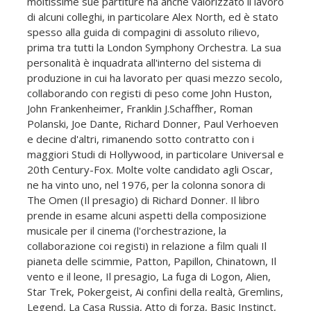
moltissime sue partiture ha anche valorizzato il lavoro
di alcuni colleghi, in particolare Alex North, ed è stato
spesso alla guida di compagini di assoluto rilievo,
prima tra tutti la London Symphony Orchestra. La sua
personalità è inquadrata all'interno del sistema di
produzione in cui ha lavorato per quasi mezzo secolo,
collaborando con registi di peso come John Huston,
John Frankenheimer, Franklin J.Schaffher, Roman
Polanski, Joe Dante, Richard Donner, Paul Verhoeven
e decine d'altri, rimanendo sotto contratto con i
maggiori Studi di Hollywood, in particolare Universal e
20th Century-Fox. Molte volte candidato agli Oscar,
ne ha vinto uno, nel 1976, per la colonna sonora di
The Omen (Il presagio) di Richard Donner. Il libro
prende in esame alcuni aspetti della composizione
musicale per il cinema (l'orchestrazione, la
collaborazione coi registi) in relazione a film quali Il
pianeta delle scimmie, Patton, Papillon, Chinatown, Il
vento e il leone, Il presagio, La fuga di Logon, Alien,
Star Trek, Pokergeist, Ai confini della realtà, Gremlins,
Legend, La Casa Russia, Atto di forza, Basic Instinct,