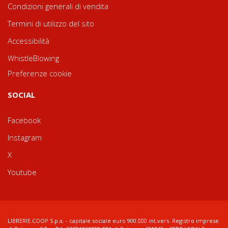
Condizioni generali di vendita
Termini di utilizzo del sito
Accessibilità
WhistleBlowing
Preferenze cookie
SOCIAL
Facebook
Instagram
X
Youtube
LIBRERIE.COOP S.p.a. - capitale sociale euro 900.000 int.vers. Registro imprese