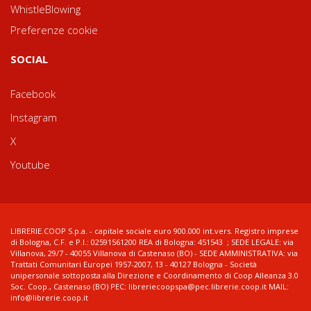
WhistleBlowing
Preferenze cookie
SOCIAL
Facebook
Instagram
X
Youtube
LIBRERIE.COOP S.p.a. - capitale sociale euro 900.000 int.vers. Registro imprese
di Bologna, C.F. e P.I.: 02591561200 REA di Bologna: 451543 ; SEDE LEGALE: via
Villanova, 29/7 - 40055 Villanova di Castenaso (BO) - SEDE AMMINISTRATIVA: via
Trattati Comunitari Europei 1957-2007, 13 - 40127 Bologna - Società
unipersonale sottoposta alla Direzione e Coordinamento di Coop Alleanza 3.0
Soc. Coop., Castenaso (BO) PEC: libreriecoopspa@pec.librerie.coop.it MAIL:
info@librerie.coop.it