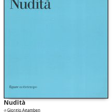
Nudità
Giorgio Agamben
di