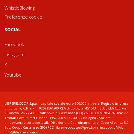
WhistleBlowing
Preferenze cookie
SOCIAL
Facebook
Instagram
X
Youtube
LIBRERIE.COOP S.p.a. - capitale sociale euro 900.000 int.vers. Registro imprese
di Bologna, C.F. e P.I.: 02591561200 REA di Bologna: 451543 ; SEDE LEGALE: via
Villanova, 29/7 - 40055 Villanova di Castenaso (BO) - SEDE AMMINISTRATIVA: via
Trattati Comunitari Europei 1957-2007, 13 - 40127 Bologna - Società
unipersonale sottoposta alla Direzione e Coordinamento di Coop Alleanza 3.0
Soc. Coop., Castenaso (BO) PEC: libreriecoopspa@pec.librerie.coop.it MAIL:
info@librerie.coop.it