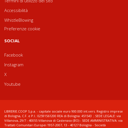
Termini di utilizzo del sito
Accessibilità
WhistleBlowing
Preferenze cookie
SOCIAL
Facebook
Instagram
X
Youtube
LIBRERIE.COOP S.p.a. - capitale sociale euro 900.000 int.vers. Registro imprese
di Bologna, C.F. e P.I.: 02591561200 REA di Bologna: 451543 ; SEDE LEGALE: via
Villanova, 29/7 - 40055 Villanova di Castenaso (BO) - SEDE AMMINISTRATIVA: via
Trattati Comunitari Europei 1957-2007, 13 - 40127 Bologna - Società