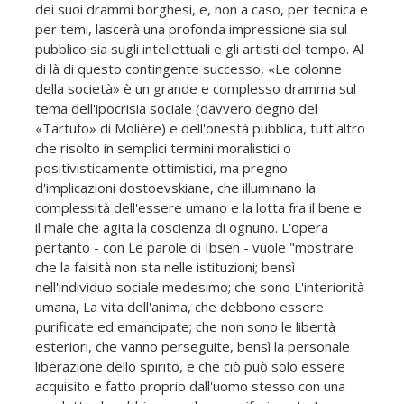
dei suoi drammi borghesi, e, non a caso, per tecnica e
per temi, lascerà una profonda impressione sia sul
pubblico sia sugli intellettuali e gli artisti del tempo. Al
di là di questo contingente successo, «Le colonne
della società» è un grande e complesso dramma sul
tema dell'ipocrisia sociale (davvero degno del
«Tartufo» di Molière) e dell'onestà pubblica, tutt'altro
che risolto in semplici termini moralistici o
positivisticamente ottimistici, ma pregno
d'implicazioni dostoevskiane, che illuminano la
complessità dell'essere umano e la lotta fra il bene e
il male che agita la coscienza di ognuno. L'opera
pertanto - con Le parole di Ibsen - vuole "mostrare
che la falsità non sta nelle istituzioni; bensì
nell'individuo sociale medesimo; che sono L'interiorità
umana, La vita dell'anima, che debbono essere
purificate ed emancipate; che non sono le libertà
esteriori, che vanno perseguite, bensì la personale
liberazione dello spirito, e che ciò può solo essere
acquisito e fatto proprio dall'uomo stesso con una