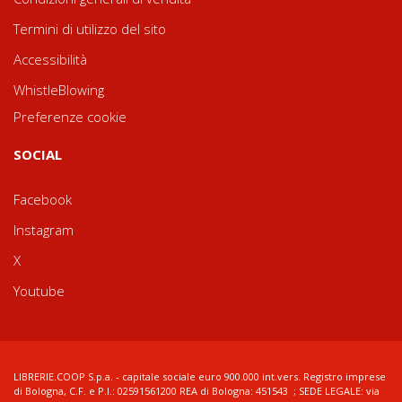
Termini di utilizzo del sito
Accessibilità
WhistleBlowing
Preferenze cookie
SOCIAL
Facebook
Instagram
X
Youtube
LIBRERIE.COOP S.p.a. - capitale sociale euro 900.000 int.vers. Registro imprese
di Bologna, C.F. e P.I.: 02591561200 REA di Bologna: 451543 ; SEDE LEGALE: via