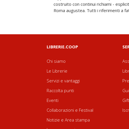
costruito con continui richiami - esplicit
Roma augustea. Tutti i riferimenti a f
LIBRERIE.COOP
SE
Chi siamo
Ass
Le Librerie
Lib
Servizi e vantaggi
Pre
Raccolta punti
Gui
Eventi
Gif
Collaborazioni e Festival
Isc
Notizie e Area stampa