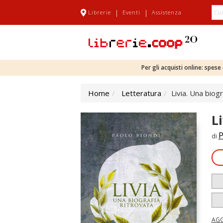
|
|
Librerie
Eventi
Assistenza
Per gli acquisti online: spes
Home
Letteratura
Livia. Una biogr
L
P
di
AGG