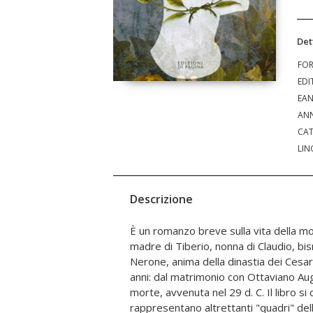
Det
FO
EDI
EA
ANN
CAT
LIN
Descrizione
È un romanzo breve sulla vita della mo
storici, seppur romanzati, e si può tr
madre di Tiberio, nonna di Claudio, bisn
almeno una fonte. Nella finzione de
Nerone, anima della dinastia dei Cesar
antico codice latino degli inizi del III se
anni: dal matrimonio con Ottaviano Augus
avrebbe anche utilizzato Machiavel
morte, avvenuta nel 29 d. C. Il libro s
Principe) sarebbe stato scritto per
rappresentano altrettanti "quadri" della 
negativa che di Livia danno Tacito e a