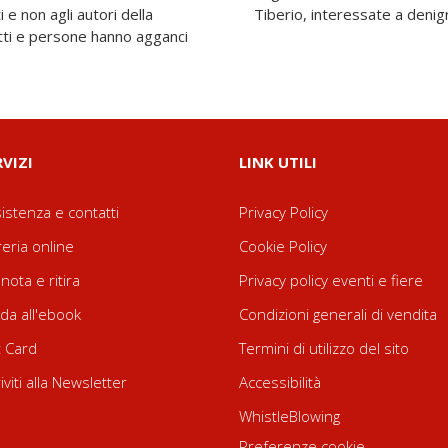
i e non agli autori della
Tiberio, interessate a denigr
atti e persone hanno agganci
RVIZI
LINK UTILI
istenza e contatti
Privacy Policy
reria online
Cookie Policy
nota e ritira
Privacy policy eventi e fiere
da all'ebook
Condizioni generali di vendita
t Card
Termini di utilizzo del sito
riviti alla Newsletter
Accessibilità
WhistleBlowing
Preferenze cookie