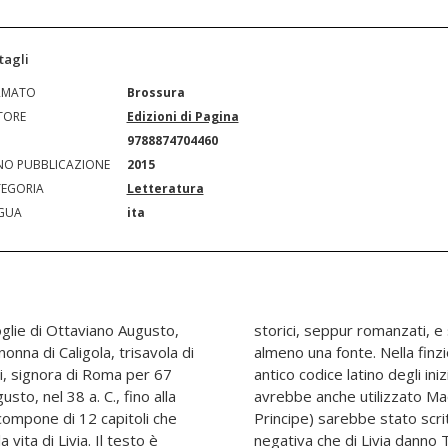
tagli
RMATO
Brossura
TORE
Edizioni di Pagina
N
9788874704460
O PUBBLICAZIONE
2015
EGORIA
Letteratura
GUA
ita
glie di Ottaviano Augusto,
ovare per ciascuno di essi
onna di Caligola, trisavola di
l racconto viene evocato un
i, signora di Roma per 67
colo d. C., il cui testo (che
to, nel 38 a. C., fino alla
li come fonte per il suo
i compone di 12 capitoli che
 confutare la descrizione
vita di Livia. Il testo è
ltre fonti dell'epoca di