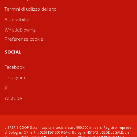
Termini di utilizzo del sito
Accessibilità
WhistleBlowing
Preferenze cookie
SOCIAL
Facebook
Instagram
X
Youtube
LIBRERIE.COOP S.p.a. - capitale sociale euro 900.000 int.vers. Registro imprese
di Bologna, C.F. e P.I.: 02591561200 REA di Bologna: 451543 ; SEDE LEGALE: via