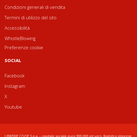
Condizioni generali di vendita
Termini di utilizzo del sito
Accessibilità
WhistleBlowing
Preferenze cookie
SOCIAL
Facebook
Instagram
X
Youtube
LIBRERIE.COOP S.p.a. - capitale sociale euro 900.000 int.vers. Registro imprese