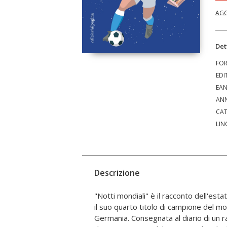
AGG
Det
FO
EDI
EA
ANN
CAT
LIN
Descrizione
"Notti mondiali" è il racconto dell'estate
inaspettati e al loro scontroso cond
il suo quarto titolo di campione del mo
compagni non sono tra i favoriti per i
Germania. Consegnata al diario di un ra
suonano gli ultimi grandi "concerti" 