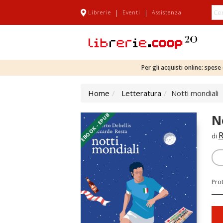
|
|
Librerie
Eventi
Assistenza
Per gli acquisti online: spes
Home
Letteratura
Notti mondiali
EBOOK - EPUB
N
R
di
Pro