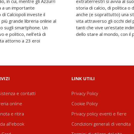
io, in cui, mentre gli Azzurri
allimento. Ma non è solo una
ia a un importante
 movimento. Questa è
di Calciopoli investe il
zione e di scoperta della
iù grande libreria online al
onista, un adolescente come
o sugli smartphone. Un
e. Il modesto compromesso
o e politico, nell'età di
dello stare al mondo, con il p
ta attorno a 23 eroi
RVIZI
LINK UTILI
istenza e contatti
Privacy Policy
reria online
Cookie Policy
nota e ritira
Privacy policy eventi e fiere
da all'ebook
Condizioni generali di vendita