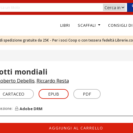
LIBRI
SCAFFALI
CONSIGLI D
e di spedizione gratuite da 25€ - Per i soci Coop o con tessera fedeltà Librerie.c
otti mondiali
oberto Debellis
Riccardo Resta
,
CARTACEO
EPUB
PDF
Adobe DRM
tezione:
AGGIUNGI AL CARRELLO