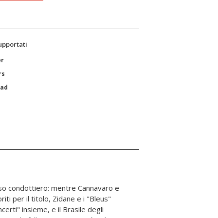
supportati
er
rs
Pad