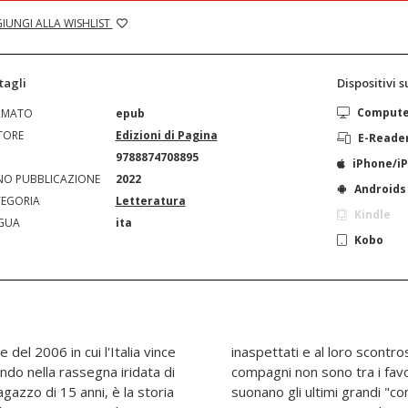
IUNGI ALLA WISHLIST
tagli
Dispositivi 
Comput
RMATO
epub
TORE
Edizioni di Pagina
E-Reade
N
9788874708895
iPhone/i
O PUBBLICAZIONE
2022
Androids
EGORIA
Letteratura
Kindle
GUA
ita
Kobo
 del 2006 in cui l'Italia vince
ottiero: mentre Cannavaro e
ndo nella rassegna iridata di
l titolo, Zidane e i "Bleus"
gazzo di 15 anni, è la storia
insieme, e il Brasile degli