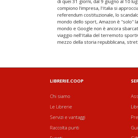
di quei 31 giorni, dal 9 giugno al 10 lugl
extraterrestri si avvia al suo grande f
compiono l'impresa, l'Italia si approcc
storia di calcio, di politica o di società in
referendum costituzionale, lo scandalo 
anche (e soprattutto) una storia di forma
mondo dello sport, Amazon è "solo" la p
vita attraverso gli occhi del protag
mondo e Google non è ancora sbarcat
tanti che vive un'estate indimenticabil
viaggio nell'Italia del terremoto sportiv
mezzo della storia repubblicana, stret
LIBRERIE.COOP
SE
Chi siamo
Ass
Le Librerie
Lib
Servizi e vantaggi
Pre
Raccolta punti
Gui