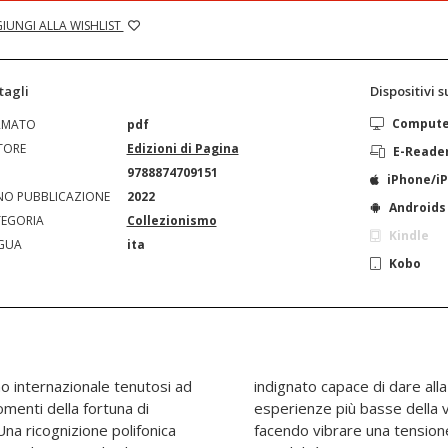
IUNGI ALLA WISHLIST
tagli
Dispositivi 
Comput
RMATO
pdf
TORE
Edizioni di Pagina
E-Reade
N
9788874709151
iPhone/i
O PUBBLICAZIONE
2022
Androids
EGORIA
Collezionismo
Kindle
GUA
ita
Kobo
no internazionale tenutosi ad
tezza, all'oscenità e alle
omenti della fortuna di
ezza viscerale e sublime
Una ricognizione polifonica
e cattura ancora la nostra