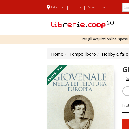
|
|
Librerie
Eventi
Assistenza
Per gli acquisti online: spes
Home
Tempo libero
Hobby e fai d
G
EBOOK - PDF
S
di
Pro