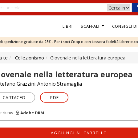
LIBRI
SCAFFALI
CONSIGLI D
e di spedizione gratuite da 25€ - Per i soci Coop o con tessera fedeltà Librerie.c
a te
Collezionismo
Giovenale nella letteratura europea
iovenale nella letteratura europea
tefano Grazzini
Antonio Stramaglia
,
CARTACEO
PDF
Adobe DRM
tezione:
AGGIUNGI AL CARRELLO