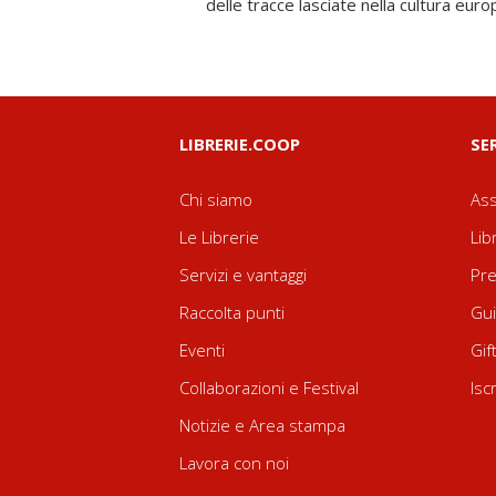
delle tracce lasciate nella cultura euro
LIBRERIE.COOP
SE
Chi siamo
Ass
Le Librerie
Lib
Servizi e vantaggi
Pre
Raccolta punti
Gui
Eventi
Gif
Collaborazioni e Festival
Isc
Notizie e Area stampa
Lavora con noi