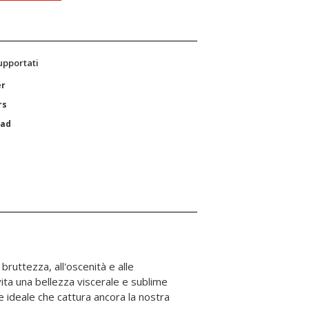
supportati
er
rs
Pad