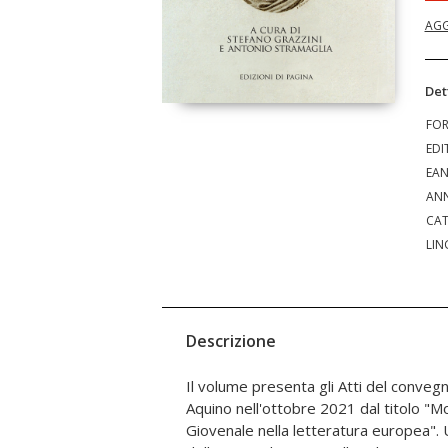
AGG
Det
FO
EDI
EA
ANN
CAT
LIN
Descrizione
Il volume presenta gli Atti del conveg
indignato capace di dare alla brut
Aquino nell'ottobre 2021 dal titolo "M
esperienze più basse della vita una bell
Giovenale nella letteratura europea". 
facendo vibrare una tensione ideale ch