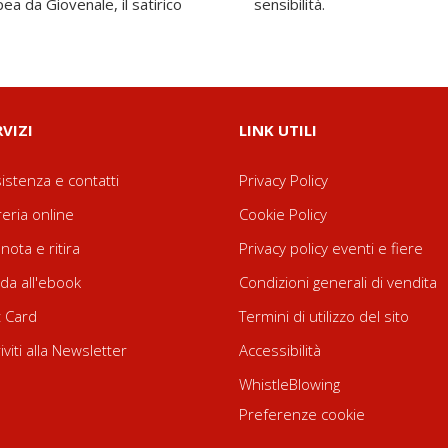
pea da Giovenale, il satirico
sensibilità.
RVIZI
LINK UTILI
istenza e contatti
Privacy Policy
reria online
Cookie Policy
nota e ritira
Privacy policy eventi e fiere
da all'ebook
Condizioni generali di vendita
t Card
Termini di utilizzo del sito
riviti alla Newsletter
Accessibilità
WhistleBlowing
Preferenze cookie