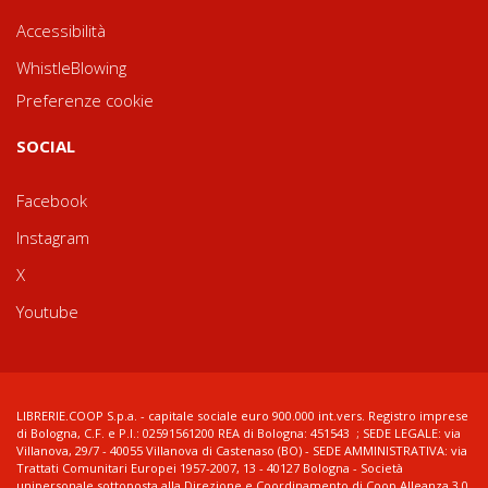
Accessibilità
WhistleBlowing
Preferenze cookie
SOCIAL
Facebook
Instagram
X
Youtube
LIBRERIE.COOP S.p.a. - capitale sociale euro 900.000 int.vers. Registro imprese
di Bologna, C.F. e P.I.: 02591561200 REA di Bologna: 451543 ; SEDE LEGALE: via
Villanova, 29/7 - 40055 Villanova di Castenaso (BO) - SEDE AMMINISTRATIVA: via
Trattati Comunitari Europei 1957-2007, 13 - 40127 Bologna - Società
unipersonale sottoposta alla Direzione e Coordinamento di Coop Alleanza 3.0