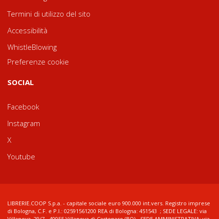
Termini di utilizzo del sito
Accessibilità
WhistleBlowing
Preferenze cookie
SOCIAL
Facebook
Instagram
X
Youtube
LIBRERIE.COOP S.p.a. - capitale sociale euro 900.000 int.vers. Registro imprese
di Bologna, C.F. e P.I.: 02591561200 REA di Bologna: 451543 ; SEDE LEGALE: via
Villanova, 29/7 - 40055 Villanova di Castenaso (BO) - SEDE AMMINISTRATIVA: via