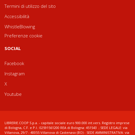
Termini di utilizzo del sito
Accessibilità
WhistleBlowing
Preferenze cookie
SOCIAL
Facebook
Instagram
X
Youtube
LIBRERIE.COOP S.p.a. - capitale sociale euro 900.000 int.vers. Registro imprese
di Bologna, C.F. e P.I.: 02591561200 REA di Bologna: 451543 ; SEDE LEGALE: via
Villanova, 29/7 - 40055 Villanova di Castenaso (BO) - SEDE AMMINISTRATIVA: via