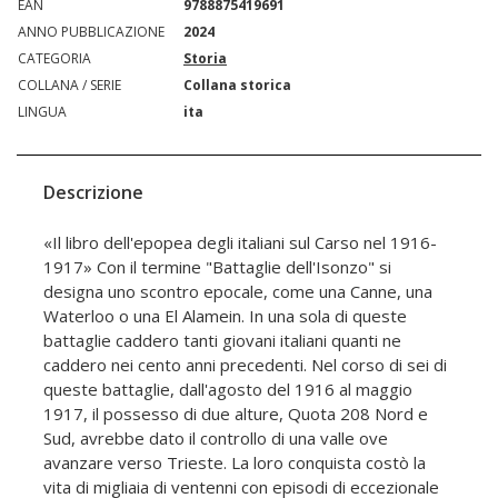
EAN
9788875419691
ANNO PUBBLICAZIONE
2024
CATEGORIA
Storia
COLLANA / SERIE
Collana storica
LINGUA
ita
Descrizione
«Il libro dell'epopea degli italiani sul Carso nel 1916-
1917» Con il termine "Battaglie dell'Isonzo" si
designa uno scontro epocale, come una Canne, una
Waterloo o una El Alamein. In una sola di queste
battaglie caddero tanti giovani italiani quanti ne
caddero nei cento anni precedenti. Nel corso di sei di
queste battaglie, dall'agosto del 1916 al maggio
1917, il possesso di due alture, Quota 208 Nord e
Sud, avrebbe dato il controllo di una valle ove
avanzare verso Trieste. La loro conquista costò la
vita di migliaia di ventenni con episodi di eccezionale