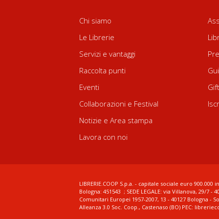
Chi siamo
Ass
Le Librerie
Lib
Servizi e vantaggi
Pre
Raccolta punti
Gui
Eventi
Gif
Collaborazioni e Festival
Isc
Notizie e Area stampa
Lavora con noi
LIBRERIE.COOP S.p.a. - capitale sociale euro 900.000 in
Bologna: 451543 ; SEDE LEGALE: via Villanova, 29/7 - 4
Comunitari Europei 1957-2007, 13 - 40127 Bologna - S
Alleanza 3.0 Soc. Coop., Castenaso (BO) PEC: librerie