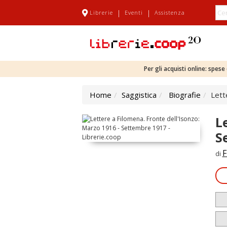
|
|
Librerie
Eventi
Assistenza
Per gli acquisti online: spes
Home
Saggistica
Biografie
Lett
L
S
F
di