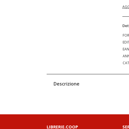
AGG
Det
FO
EDI
EA
ANN
CAT
Descrizione
LIBRERIE.COOP
SE