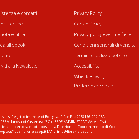
istenza e contatti
Privacy Policy
reria online
Cookie Policy
nota e ritira
Privacy policy eventi e fiere
da all'ebook
Condizioni generali di vendita
t Card
Termini di utilizzo del sito
riviti alla Newsletter
Accessibilità
WhistleBlowing
Preferenze cookie
t.vers. Registro imprese di Bologna, C.F. e P.I.: 02591561200 REA di
0055 Villanova di Castenaso (BO) - SEDE AMMINISTRATIVA: via Trattati
ocietà unipersonale sottoposta alla Direzione e Coordinamento di Coop
coopspa@pec.librerie.coop.it MAIL: info@librerie.coop.it