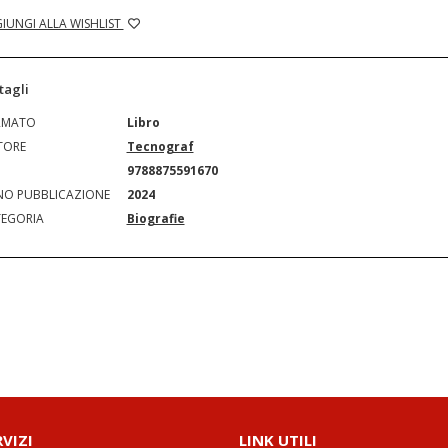
IUNGI ALLA WISHLIST
tagli
RMATO
Libro
TORE
Tecnograf
N
9788875591670
O PUBBLICAZIONE
2024
EGORIA
Biografie
RVIZI
LINK UTILI