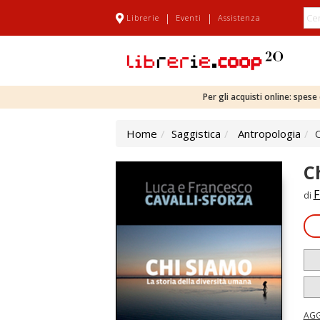
|
|
Librerie
Eventi
Assistenza
Per gli acquisti online: spes
Home
Saggistica
Antropologia
C
C
F
di
AGG