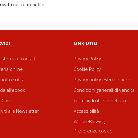
novata nei contenuti e
RVIZI
LINK UTILI
istenza e contatti
Privacy Policy
reria online
Cookie Policy
nota e ritira
Privacy policy eventi e fiere
da all'ebook
Condizioni generali di vendita
t Card
Termini di utilizzo del sito
riviti alla Newsletter
Accessibilità
WhistleBlowing
Preferenze cookie