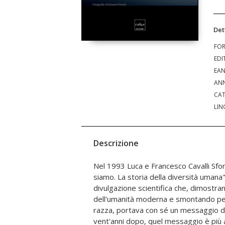
Det
FO
EDI
EA
ANN
CAT
LIN
Descrizione
Nel 1993 Luca e Francesco Cavalli Sfo
nell'iconografia. Le illustrazioni e le
siamo. La storia della diversità umana"
soprattutto i numerosi scatti di Giova
divulgazione scientifica che, dimostra
reporter e fotografo giramondo -
dell'umanità moderna e smontando pez
contrappunto visivo al racconto delle
razza, portava con sé un messaggio di 
omaggio al viaggio umano e profession
vent'anni dopo, quel messaggio è più a