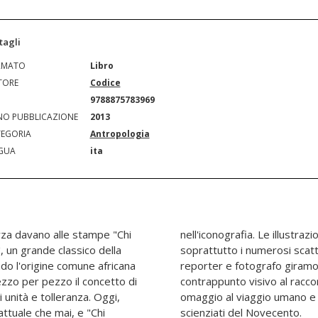
tagli
RMATO
Libro
TORE
Codice
N
9788875783969
O PUBBLICAZIONE
2013
EGORIA
Antropologia
GUA
ita
rza davano alle stampe "Chi
 numerose mappe a colori, ma
, un grande classico della
nni Porzio - giornalista,
ndo l'origine comune africana
 diventano così l'ideale
zo per pezzo il concetto di
 nostre origini, ma anche un
unità e tolleranza. Oggi,
ale di uno dei più grandi
ttuale che mai, e "Chi
scienziati del Novecento.