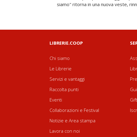
siamo" ritorna in una nuova veste, rin
LIBRERIE.COOP
SE
Chi siamo
Ass
Le Librerie
Lib
Servizi e vantaggi
Pre
Raccolta punti
Gui
Eventi
Gif
Collaborazioni e Festival
Isc
Notizie e Area stampa
Lavora con noi