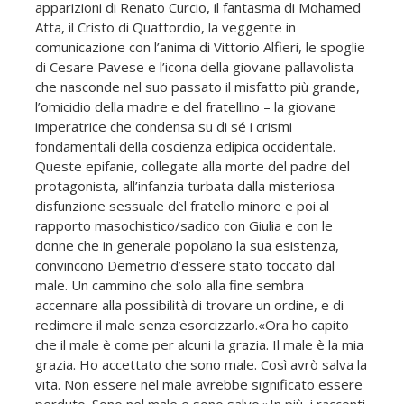
apparizioni di Renato Curcio, il fantasma di Mohamed
Atta, il Cristo di Quattordio, la veggente in
comunicazione con l’anima di Vittorio Alfieri, le spoglie
di Cesare Pavese e l’icona della giovane pallavolista
che nasconde nel suo passato il misfatto più grande,
l’omicidio della madre e del fratellino – la giovane
imperatrice che condensa su di sé i crismi
fondamentali della coscienza edipica occidentale.
Queste epifanie, collegate alla morte del padre del
protagonista, all’infanzia turbata dalla misteriosa
disfunzione sessuale del fratello minore e poi al
rapporto masochistico/sadico con Giulia e con le
donne che in generale popolano la sua esistenza,
convincono Demetrio d’essere stato toccato dal
male. Un cammino che solo alla fine sembra
accennare alla possibilità di trovare un ordine, e di
redimere il male senza esorcizzarlo.«Ora ho capito
che il male è come per alcuni la grazia. Il male è la mia
grazia. Ho accettato che sono male. Così avrò salva la
vita. Non essere nel male avrebbe significato essere
perduto. Sono nel male e sono salvo.»In più, i racconti