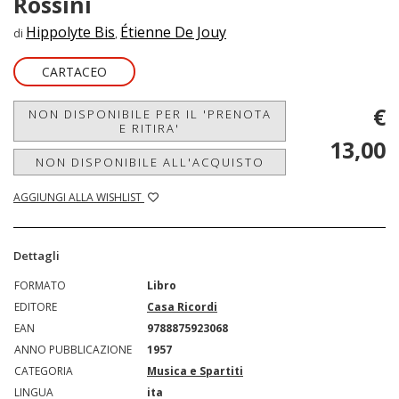
Rossini
Hippolyte Bis
Étienne De Jouy
di
,
CARTACEO
€
NON DISPONIBILE PER IL 'PRENOTA
E RITIRA'
13,00
NON DISPONIBILE ALL'ACQUISTO
AGGIUNGI ALLA WISHLIST
Dettagli
FORMATO
Libro
EDITORE
Casa Ricordi
EAN
9788875923068
ANNO PUBBLICAZIONE
1957
CATEGORIA
Musica e Spartiti
LINGUA
ita