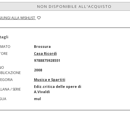
NON DISPONIBILE ALL'ACQUISTO
IUNGI ALLA WISHLIST
tagli
RMATO
Brossura
TORE
Casa Ricordi
N
9788875928551
NO
2008
BLICAZIONE
EGORIA
Musica e Spartiti
Ediz.critica delle opere di
LANA / SERIE
A.Vivaldi
GUA
mul