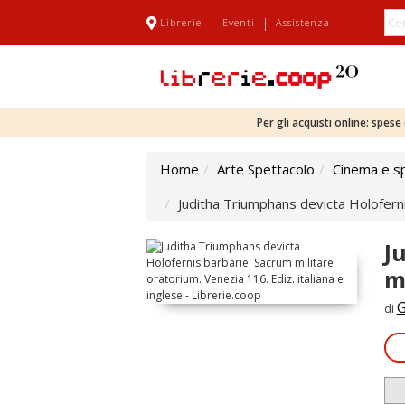
|
|
Librerie
Eventi
Assistenza
Per gli acquisti online: spes
Home
Arte Spettacolo
Cinema e s
Juditha Triumphans devicta Holofernis
J
m
G
di