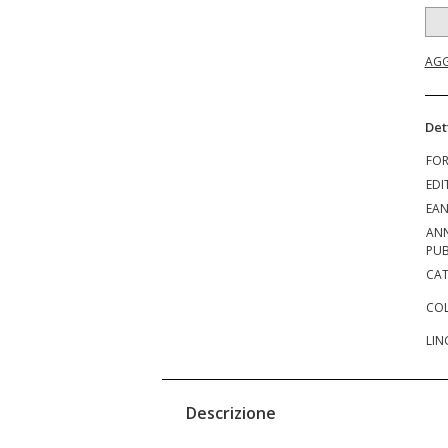
AGG
Det
FO
EDI
EA
AN
PUB
CAT
COL
LIN
Descrizione