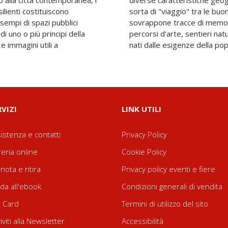
o alla città contemporanea, i
culturali. Il risultato è una
silienti costituiscono
e attraversa, incrocia,
sempi di spazi pubblici
rritorio, reti di spazi,
di uno o più principi della
ti di archi-star e "disegni"
e immagini utili a
nati dalle esigenze della po
RVIZI
LINK UTILI
istenza e contatti
Privacy Policy
reria online
Cookie Policy
nota e ritira
Privacy policy eventi e fiere
da all'ebook
Condizioni generali di vendita
t Card
Termini di utilizzo del sito
riviti alla Newsletter
Accessibilità