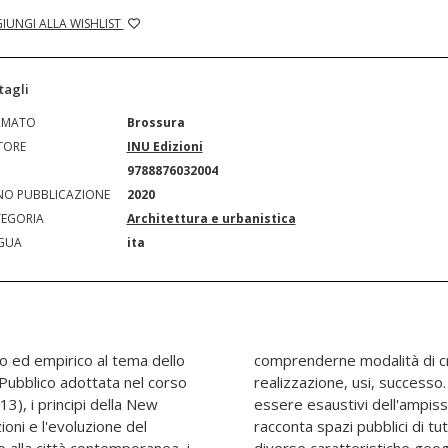
IUNGI ALLA WISHLIST
tagli
RMATO
Brossura
TORE
INU Edizioni
N
9788876032004
O PUBBLICAZIONE
2020
EGORIA
Architettura e urbanistica
GUA
ita
o ed empirico al tema dello
ione, strumenti per la
 Pubblico adottata nel corso
enza avere l'intenzione di
3), i principi della New
spazi esistenti, l'autrice
oni e l'evoluzione del
orio italiano con le sue