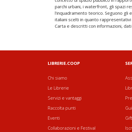
concetto di spazio pubblico in rapport
diverse caratteristiche geografiche e 
parchi urbani, i waterfront, gli spazi re
sorta di "viaggio" tra le buone pratiche, ch
l'inquadramento teorico. Seguono gli e
sovrappone tracce di memorie, segni di te
italiani scelti in quanto rappresentativi 
percorsi d'arte, sentieri naturali, proget
Carta e descritti con informazioni, dati 
LIBRERIE.COOP
SE
Chi siamo
Ass
Le Librerie
Lib
Servizi e vantaggi
Pre
Raccolta punti
Gui
Eventi
Gif
Collaborazioni e Festival
Isc