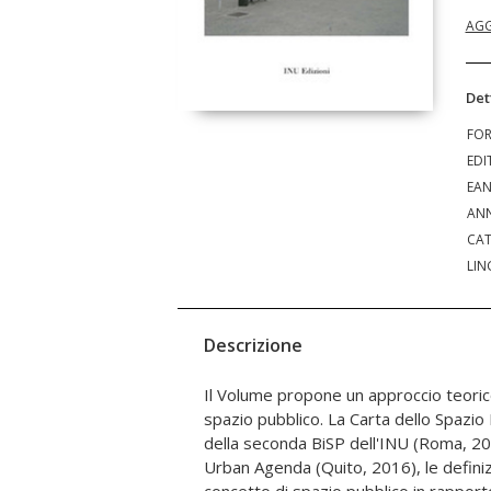
AGG
Det
FO
EDI
EA
ANN
CAT
LIN
Descrizione
Il Volume propone un approccio teoric
comprenderne modalità di creaz
spazio pubblico. La Carta dello Spazio
realizzazione, usi, successo. Pur s
della seconda BiSP dell'INU (Roma, 201
essere esaustivi dell'ampissima varietà di 
Urban Agenda (Quito, 2016), le definizi
racconta spazi pubblici di tutto il territ