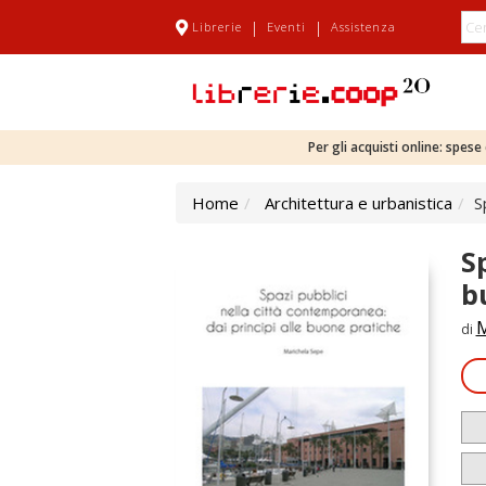
|
|
Librerie
Eventi
Assistenza
Per gli acquisti online: spes
Home
Architettura e urbanistica
S
S
b
M
di