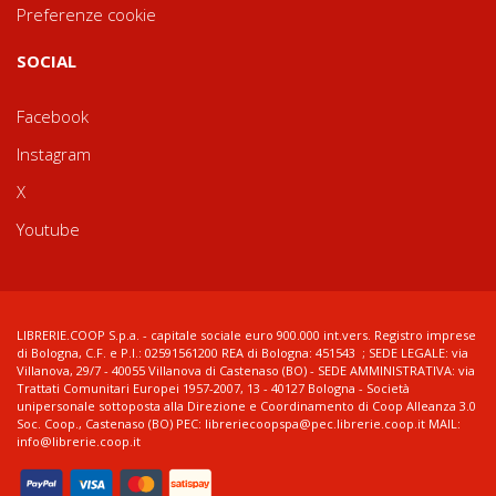
Preferenze cookie
SOCIAL
Facebook
Instagram
X
Youtube
LIBRERIE.COOP S.p.a. - capitale sociale euro 900.000 int.vers. Registro imprese
di Bologna, C.F. e P.I.: 02591561200 REA di Bologna: 451543 ; SEDE LEGALE: via
Villanova, 29/7 - 40055 Villanova di Castenaso (BO) - SEDE AMMINISTRATIVA: via
Trattati Comunitari Europei 1957-2007, 13 - 40127 Bologna - Società
unipersonale sottoposta alla Direzione e Coordinamento di Coop Alleanza 3.0
Soc. Coop., Castenaso (BO) PEC: libreriecoopspa@pec.librerie.coop.it MAIL:
info@librerie.coop.it