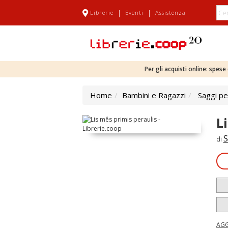
|
|
Librerie
Eventi
Assistenza
Per gli acquisti online: spes
Home
Bambini e Ragazzi
Saggi pe
L
S
di
AGG