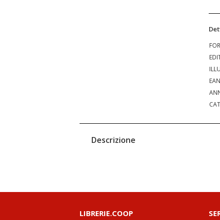
Det
FO
EDI
ILL
EA
ANN
CAT
Descrizione
LIBRERIE.COOP
SE