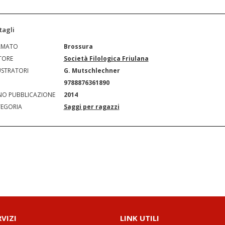
tagli
RMATO
Brossura
TORE
Società Filologica Friulana
USTRATORI
G. Mutschlechner
N
9788876361890
O PUBBLICAZIONE
2014
EGORIA
Saggi per ragazzi
RVIZI
LINK UTILI