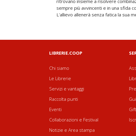
ritrovano insieme a risolvere combinaz
a casa, e imparare a riconoscere le n
sempre più avvincenti e in una sfida c
stato più stimolante, facile, e diverten
L'allievo allenerà senza fatica la sua
LIBRERIE.COOP
SE
Chi siamo
Ass
Le Librerie
Lib
Servizi e vantaggi
Pre
Raccolta punti
Gui
Eventi
Gif
Collaborazioni e Festival
Isc
Notizie e Area stampa