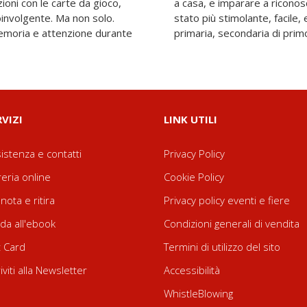
ioni con le carte da gioco,
ote musicali non sarà mai
oinvolgente. Ma non solo.
te. Consigliato per: scuola
 memoria e attenzione durante
primaria, secondaria di prim
RVIZI
LINK UTILI
istenza e contatti
Privacy Policy
reria online
Cookie Policy
nota e ritira
Privacy policy eventi e fiere
da all'ebook
Condizioni generali di vendita
t Card
Termini di utilizzo del sito
riviti alla Newsletter
Accessibilità
WhistleBlowing