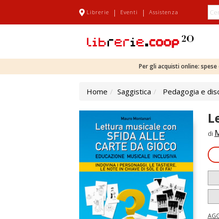
|
|
Librerie
Eventi
Assistenza
Per gli acquisti online: spes
Home
Saggistica
Pedagogia e disc
L
M
di
AGG