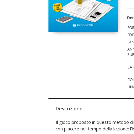
Det
FO
EDI
EA
AN
PUB
CAT
COL
LIN
Descrizione
Il gioco proposto in questo metodo di 
l'attività e potenzierà così queste riso
con piacere nel tempo della lezione: l'i
suo percorso didattico; potrà giocare anc