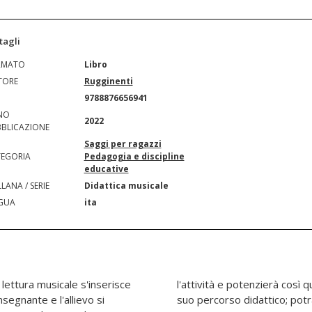
tagli
RMATO
Libro
TORE
Rugginenti
N
9788876656941
NO
2022
BLICAZIONE
Saggi per ragazzi
EGORIA
Pedagogia e discipline
educative
LANA / SERIE
Didattica musicale
GUA
ita
lettura musicale s'inserisce
rse cognitive utili a tutto il
nsegnante e l'allievo si
he da solo, esercitandosi