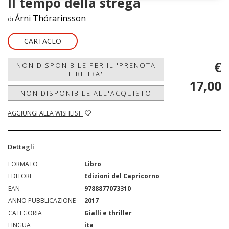
Il tempo della strega
Árni Thórarinsson
di
CARTACEO
€
NON DISPONIBILE PER IL 'PRENOTA
E RITIRA'
17,00
NON DISPONIBILE ALL'ACQUISTO
AGGIUNGI ALLA WISHLIST
Dettagli
FORMATO
Libro
EDITORE
Edizioni del Capricorno
EAN
9788877073310
ANNO PUBBLICAZIONE
2017
CATEGORIA
Gialli e thriller
LINGUA
ita