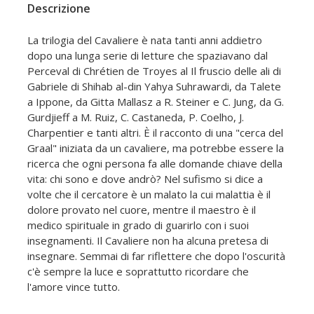
Descrizione
La trilogia del Cavaliere è nata tanti anni addietro
dopo una lunga serie di letture che spaziavano dal
Perceval di Chrétien de Troyes al Il fruscio delle ali di
Gabriele di Shihab al-din Yahya Suhrawardi, da Talete
a Ippone, da Gitta Mallasz a R. Steiner e C. Jung, da G.
Gurdjieff a M. Ruiz, C. Castaneda, P. Coelho, J.
Charpentier e tanti altri. È il racconto di una "cerca del
Graal" iniziata da un cavaliere, ma potrebbe essere la
ricerca che ogni persona fa alle domande chiave della
vita: chi sono e dove andrò? Nel sufismo si dice a
volte che il cercatore è un malato la cui malattia è il
dolore provato nel cuore, mentre il maestro è il
medico spirituale in grado di guarirlo con i suoi
insegnamenti. Il Cavaliere non ha alcuna pretesa di
insegnare. Semmai di far riflettere che dopo l'oscurità
c'è sempre la luce e soprattutto ricordare che
l'amore vince tutto.