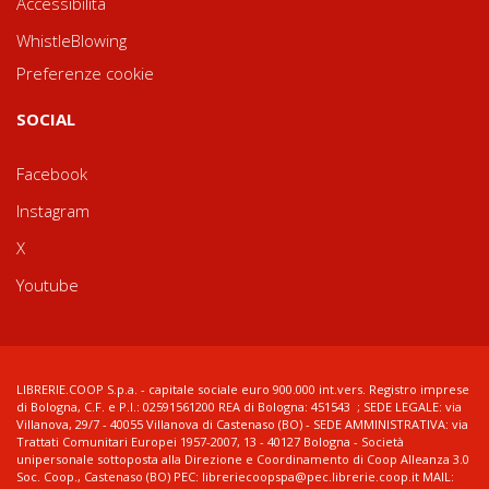
Accessibilità
WhistleBlowing
Preferenze cookie
SOCIAL
Facebook
Instagram
X
Youtube
LIBRERIE.COOP S.p.a. - capitale sociale euro 900.000 int.vers. Registro imprese
di Bologna, C.F. e P.I.: 02591561200 REA di Bologna: 451543 ; SEDE LEGALE: via
Villanova, 29/7 - 40055 Villanova di Castenaso (BO) - SEDE AMMINISTRATIVA: via
Trattati Comunitari Europei 1957-2007, 13 - 40127 Bologna - Società
unipersonale sottoposta alla Direzione e Coordinamento di Coop Alleanza 3.0
Soc. Coop., Castenaso (BO) PEC: libreriecoopspa@pec.librerie.coop.it MAIL: