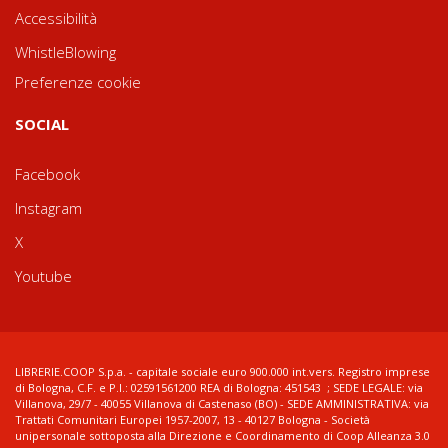
Accessibilità
WhistleBlowing
Preferenze cookie
SOCIAL
Facebook
Instagram
X
Youtube
LIBRERIE.COOP S.p.a. - capitale sociale euro 900.000 int.vers. Registro imprese
di Bologna, C.F. e P.I.: 02591561200 REA di Bologna: 451543 ; SEDE LEGALE: via
Villanova, 29/7 - 40055 Villanova di Castenaso (BO) - SEDE AMMINISTRATIVA: via
Trattati Comunitari Europei 1957-2007, 13 - 40127 Bologna - Società
unipersonale sottoposta alla Direzione e Coordinamento di Coop Alleanza 3.0