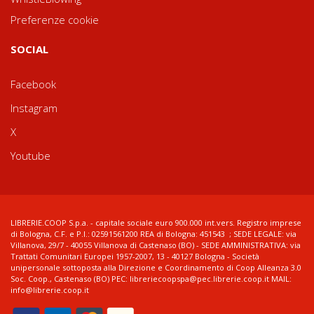
Preferenze cookie
SOCIAL
Facebook
Instagram
X
Youtube
LIBRERIE.COOP S.p.a. - capitale sociale euro 900.000 int.vers. Registro imprese
di Bologna, C.F. e P.I.: 02591561200 REA di Bologna: 451543 ; SEDE LEGALE: via
Villanova, 29/7 - 40055 Villanova di Castenaso (BO) - SEDE AMMINISTRATIVA: via
Trattati Comunitari Europei 1957-2007, 13 - 40127 Bologna - Società
unipersonale sottoposta alla Direzione e Coordinamento di Coop Alleanza 3.0
Soc. Coop., Castenaso (BO) PEC: libreriecoopspa@pec.librerie.coop.it MAIL:
info@librerie.coop.it